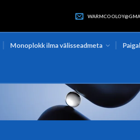
WARMCOOLOY@GMA
Monoplokk ilma välisseadmeta
Paiga