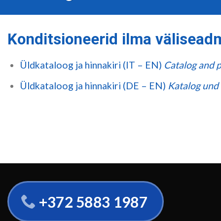
Konditsioneerid ilma välisead
Üldkataloog ja hinnakiri (IT – EN)
Catalog and pr
Üldkataloog ja hinnakiri (DE – EN)
Katalog und 
+372 5883 1987