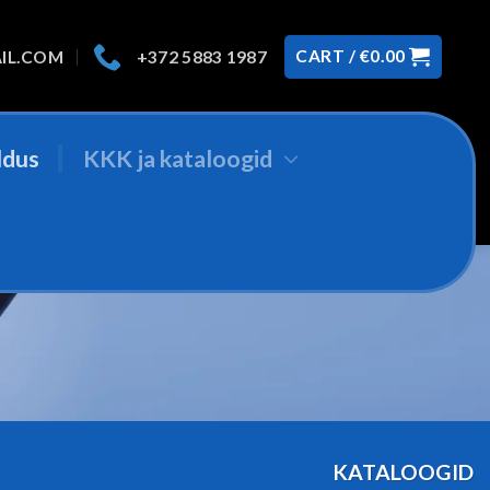
CART /
€
0.00
IL.COM
+372 5883 1987
ldus
KKK ja kataloogid
KATALOOGID