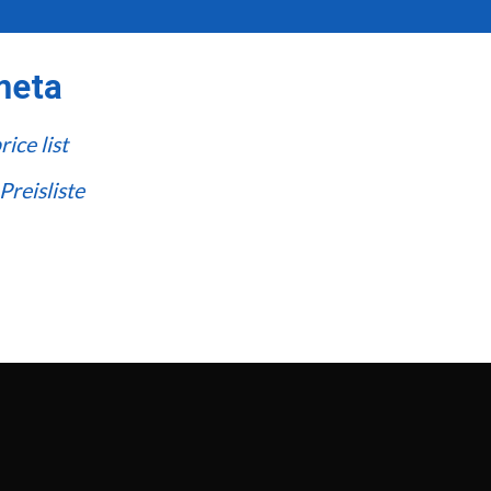
meta
ice list
Preisliste