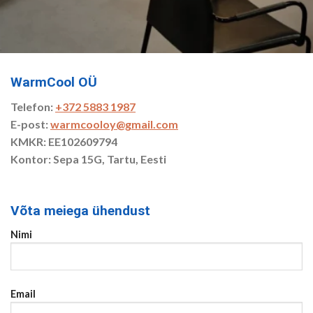
WarmCool OÜ
Telefon:
+372 5883 1987
E-post:
warmcooloy@gmail.com
KMKR: EE102609794
Kontor: Sepa 15G, Tartu, Eesti
Võta meiega ühendust
Nimi
Email